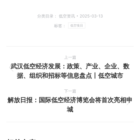
分类目录：
低空资讯
2025-03-13
标签：
低空项目
文
上一篇
章
武汉低空经济发展：政策、产业、企业、数
上
据、组织和招标等信息盘点丨低空城市
导
一
篇
航
下一篇
文
解放日报：国际低空经济博览会将首次亮相申
章：
下
城
一
篇
文
章：