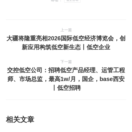
文
上一篇
章
大疆将隆重亮相2026国际低空经济博览会，创
上
新应用构筑低空新生态丨低空企业
导
一
篇
航
下一篇
文
交控低空公司：招聘低空产品经理、运管工程
章：
师、市场总监，最高1w/月，国企，base西安
下
丨低空招聘
一
篇
文
章：
相关文章