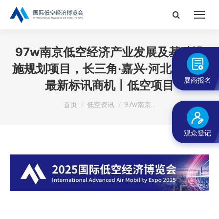
搜
索：
97w南京低空经济产业发展及基础设
施规划项目，长三角·嘉兴·河北等地的
展商报名
最新标讯商机丨低空项目
您在这里：
首页
低空资讯
97w南京…
观众登记