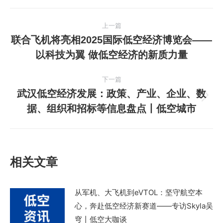
文
上一篇
章
联合飞机将亮相2025国际低空经济博览会——
上
以科技为翼 做低空经济的新质力量
导
一
篇
航
下一篇
文
武汉低空经济发展：政策、产业、企业、数
章：
下
据、组织和招标等信息盘点丨低空城市
一
篇
文
章：
相关文章
从军机、大飞机到eVTOL：坚守航空本
心，奔赴低空经济新赛道——专访Skyla吴
穹丨低空大咖谈