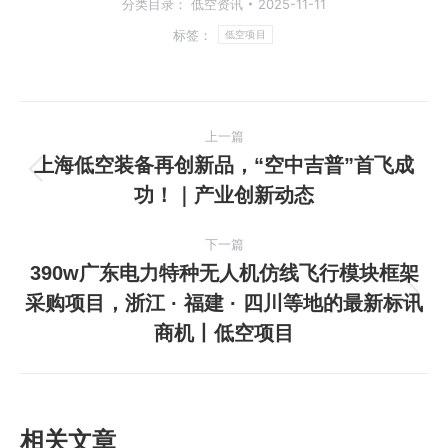
分类目录：
低空资讯
2025-11-11
标签：
低空项目
文
上一篇
章
上海低空装备再创新品，“空中吉普”首飞成
上
功！｜产业创新动态
导
一
篇
航
下一篇
文
390w广东电力特种无人机仿线飞行模块框架
章：
采购项目，浙江 · 福建 · 四川等地的最新标讯
下
商机丨低空项目
一
篇
文
章：
相关文章