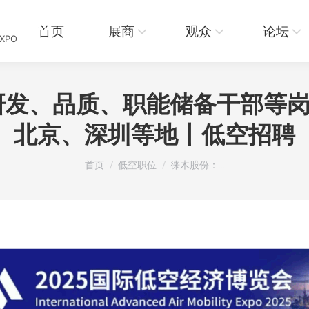
页
展商
观众
论坛
资讯
首页
展商
观众
论坛
EXPO
发、品质、职能储备干部等岗，
北京、深圳等地丨低空招聘
您在这里：
首页
低空职位
徕木股份：…