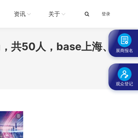
关于
登录
搜
资讯
关于
登录
搜
索：
索：
共50人，base上海、
展商报名
观众登记