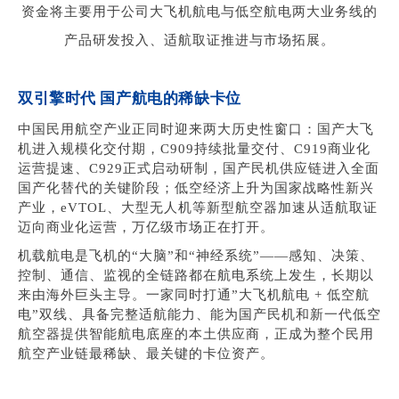
资金将主要用于公司大飞机航电与低空航电两大业务线的
产品研发投入、适航取证推进与市场拓展。
双引擎时代 国产航电的稀缺卡位
中国民用航空产业正同时迎来两大历史性窗口：国产大飞
机进入规模化交付期，C909持续批量交付、C919商业化
运营提速、C929正式启动研制，国产民机供应链进入全面
国产化替代的关键阶段；低空经济上升为国家战略性新兴
产业，eVTOL、大型无人机等新型航空器加速从适航取证
迈向商业化运营，万亿级市场正在打开。
机载航电是飞机的“大脑”和“神经系统”——感知、决策、
控制、通信、监视的全链路都在航电系统上发生，长期以
来由海外巨头主导。一家同时打通”大飞机航电 + 低空航
电”双线、具备完整适航能力、能为国产民机和新一代低空
航空器提供智能航电底座的本土供应商，正成为整个民用
航空产业链最稀缺、最关键的卡位资产。