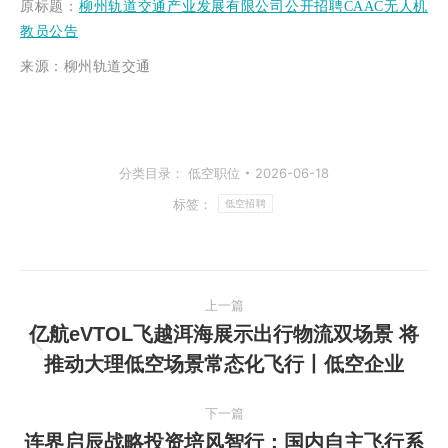
原标题
：
柳州轨道交通产业发展有限公司公开招聘CAAC无人机
教员公告
来源：柳州轨道交通
分类目录：
低空职位
2026-06-18
标签：
低空招聘
文
上一篇
章
亿航eVTOL飞越洱海展示出行物流双场景 将
上
推动大理低空场景常态化飞行丨低空企业
导
一
篇
航
下一篇
文
连界启辰战略投资培风智行：国内自主飞行系