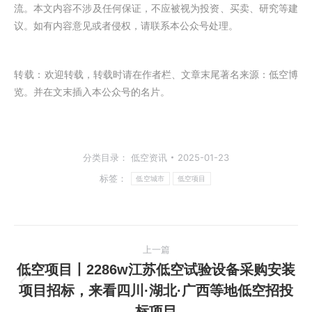
流。本文内容不涉及任何保证，不应被视为投资、买卖、研究等建
议。如有内容意见或者侵权，请联系本公众号处理。
转载：
欢迎转载，转载时请在作者栏、文章末尾著名来源：低空博
览。并在文末插入本公众号的名片。
分类目录：
低空资讯
2025-01-23
标签：
低空城市
低空项目
文
上一篇
章
低空项目丨2286w江苏低空试验设备采购安装
项目招标，来看四川·湖北·广西等地低空招投
上
导
标项目
一