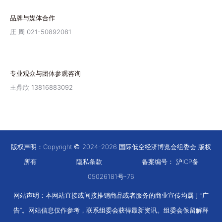
品牌与媒体合作
庄 周 021-50892081
专业观众与团体参观咨询
王鼎欣 13816883092
版权声明：Copyright
2024-2026 国际低空经济博览会组委会 版权
所有
隐私条款
备案编号：
沪ICP备
05026181号-76
网站声明：本网站直接或间接推销商品或者服务的商业宣传均属于“广
告”。网站信息仅作参考，联系组委会获得最新资讯。组委会保留解释