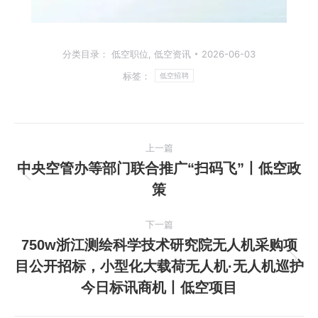
分类目录：
低空职位
,
低空资讯
2026-06-03
标签：
低空招聘
文
上一篇
章
中央空管办等部门联合推广“扫码飞”丨低空政
上
策
导
一
篇
航
下一篇
文
750w浙江测绘科学技术研究院无人机采购项
章：
目公开招标，小型化大载荷无人机·无人机巡护
下
今日标讯商机丨低空项目
一
篇