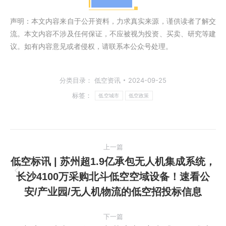
声明：本文内容来自于公开资料，力求真实来源，谨供读者了解交
流。本文内容不涉及任何保证，不应被视为投资、买卖、研究等建
议。如有内容意见或者侵权，请联系本公众号处理。
分类目录：
低空资讯
2024-09-25
标签：
低空城市
低空政策
文
上一篇
章
低空标讯 | 苏州超1.9亿承包无人机集成系统，
长沙4100万采购北斗低空空域设备！速看公
上
导
安/产业园/无人机物流的低空招投标信息
一
航
篇
下一篇
文