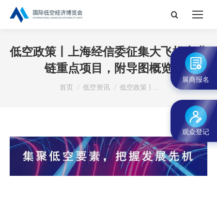
搜
索：
低空政策丨上海经信委征集大飞机产业
链重点项目，附导图概览
展商报名
您在这里：
首页
低空资讯
低空政策丨…
观众登记