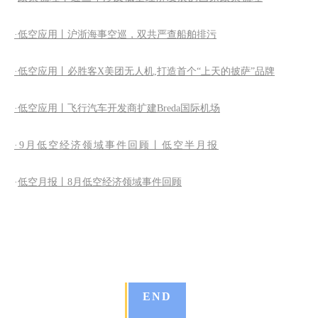
·低空应用丨沪浙海事空巡，双共严查船舶排污
·低空应用丨必胜客X美团无人机,打造首个“上天的披萨”品牌
·低空应用丨飞行汽车开发商扩建Breda国际机场
·9月低空经济领域事件回顾丨低空半月报
·
低空月报丨8月低空经济领域事件回顾
END