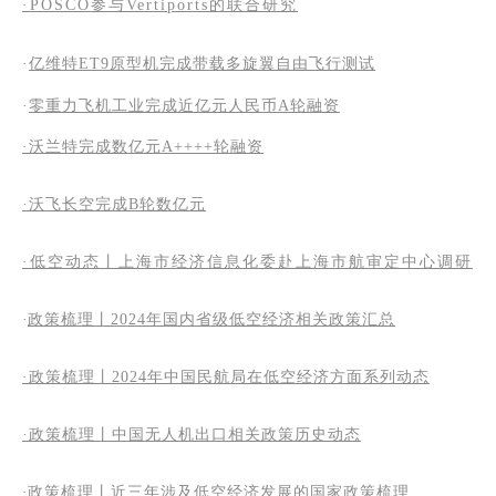
·POSCO参与Vertiports的联合研究
·
亿维特ET9原型机完成带载多旋翼自由飞行测试
·
零重力飞机工业完成近亿元人民币A轮融资
·沃兰特完成数亿元A++++轮融资
·沃飞长空完成B轮数亿元
·低空动态丨上海市经济信息化委赴上海市航审定中心调研
·
政策梳理丨2024年国内省级低空经济相关政策汇总
·政策梳理丨2024年中国民航局在低空经济方面系列动态
·
政策梳理丨中国无人机出口相关政策历史动态
·
政策梳理丨近三年涉及低空经济发展的国家政策梳理