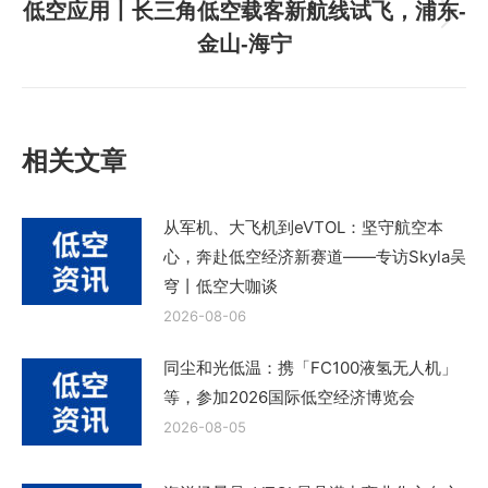
低空应用丨长三角低空载客新航线试飞，浦东-
章：
下
金山-海宁
一
篇
文
章：
相关文章
从军机、大飞机到eVTOL：坚守航空本
心，奔赴低空经济新赛道——专访Skyla吴
穹丨低空大咖谈
2026-08-06
同尘和光低温：携「FC100液氢无人机」
等，参加2026国际低空经济博览会
2026-08-05