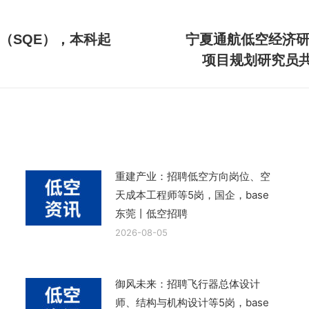
（SQE），本科起
宁夏通航低空经济
下
项目规划研究员共
一
篇
文
章：
重建产业：招聘低空方向岗位、空
天成本工程师等5岗，国企，base
东莞丨低空招聘
2026-08-05
御风未来：招聘飞行器总体设计
师、结构与机构设计等5岗，base