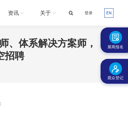
关于
登录
EN
搜
资讯
关于
登录
EN
搜
索：
索：
师、体系解决方案师，
展商报名
空招聘
观众登记
区