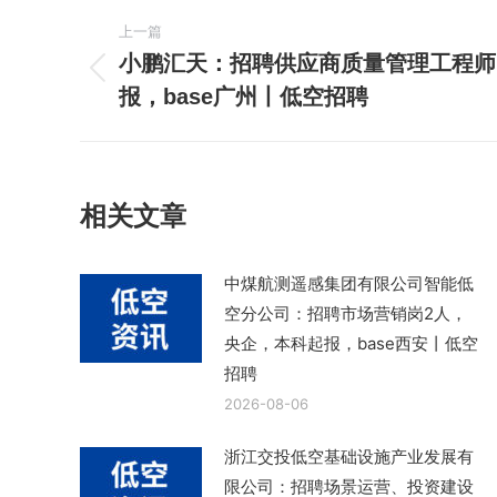
文
上一篇
章
小鹏汇天：招聘供应商质量管理工程师
上
报，base广州丨低空招聘
导
一
篇
航
文
章：
相关文章
中煤航测遥感集团有限公司智能低
空分公司：招聘市场营销岗2人，
央企，本科起报，base西安丨低空
招聘
2026-08-06
浙江交投低空基础设施产业发展有
限公司：招聘场景运营、投资建设