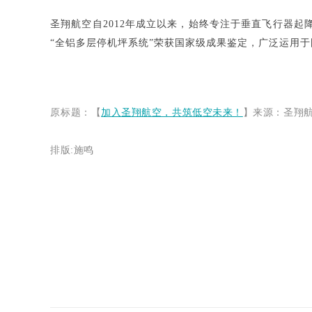
圣翔航空自2012年成立以来，始终专注于垂直飞行器起
“全铝多层停机坪系统”荣获国家级成果鉴定，广泛运用
原
标题：【
加入圣翔航空，共筑低空未来！
】
来源：圣翔
排版:施鸣