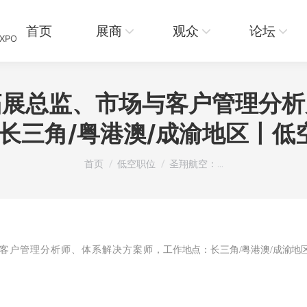
展商
观众
论坛
资讯
首页
展商
观众
论坛
EXPO
拓展总监、市场与客户管理分析
se长三角/粤港澳/成渝地区丨低
您在这里：
首页
低空职位
圣翔航空：…
客户管理分析师、体系解决方案师
，工作地点：长三角/粤港澳/成渝地