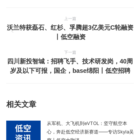
文
上一篇
章
沃兰特获磊石、红杉、孚腾超3亿美元C轮融资
上
丨低空融资
导
一
篇
航
下一篇
文
四川新投智城：招聘飞手、技术研发岗，40周
章：
下
岁及以下可报，国企，base绵阳丨低空招聘
一
篇
文
章：
相关文章
从军机、大飞机到eVTOL：坚守航空本
心，奔赴低空经济新赛道——专访Skyla吴