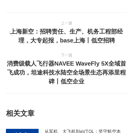
文
上一篇
章
上海新空：招聘责任、生产、机务工程部经
上
理，大专起报，base上海丨低空招聘
导
一
篇
航
下一篇
文
消费级载人飞行器NAVEE WaveFly 5X全域首
章：
飞成功，坦途科技水陆空全场景生态再添里程
下
碑丨低空企业
一
篇
文
章：
相关文章
从军机、大飞机到eVTOL：坚守航空本