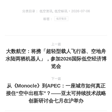
分类目录：
低空资讯
,
低空标讯
2026-07-06
标签：
低空项目
文
上一篇
章
大数航空：将携「超轻型载人飞行器、空地舟
水陆两栖机器人」，参加2026国际低空经济博
上
导
览会
一
航
篇
下一篇
文
从《Monocle》到APEC：一座城市如何真正
章：
接住“空中出租车”？——亚太可持续技术战略
下
创新研讨会七月在沪举办
一
篇