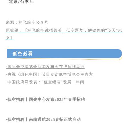
北京/石家庄
来源：
翊飞航空公众号
原标题：【
翊飞航空诚招菁英 | 低空逐梦，解锁你的“飞天”未
来】
低空必看
·
国际低空博览会新闻发布会在沪顺利举行
·央视《绿色中国》节目专访低空博览会主办方
·中国政府网发表：“低空经济”发展一年间
·
低空招聘丨
国先中心发布2025年春季招聘
·低空招聘丨南航通航2025春招正式启动