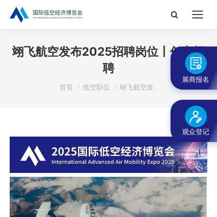
搜
索：
翊飞航空发布2025招聘岗位丨低空招
聘
展商报名
您在这里：
首页
低空职位
翊飞航空发…
观众登记