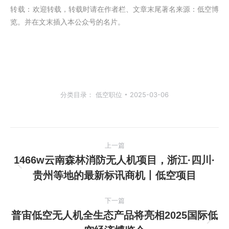
转载：
欢迎转载，转载时请在作者栏、文章末尾著名来源：低空博
览。并在文末插入本公众号的名片。
分类目录：
低空职位
2025-03-06
文
上一篇
章
1466w云南森林消防无人机项目，浙江·四川·
上
贵州等地的最新标讯商机丨低空项目
导
一
篇
航
下一篇
文
普宙低空无人机全生态产品将亮相2025国际低
章：
下