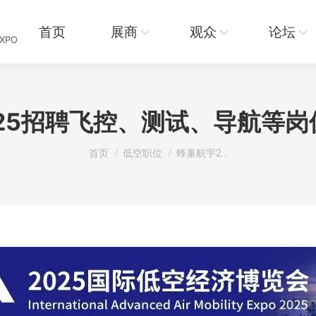
页
展商
观众
论坛
资讯
首页
展商
观众
论坛
EXPO
25招聘飞控、测试、导航等
您在这里：
首页
低空职位
蜂巢航宇2…