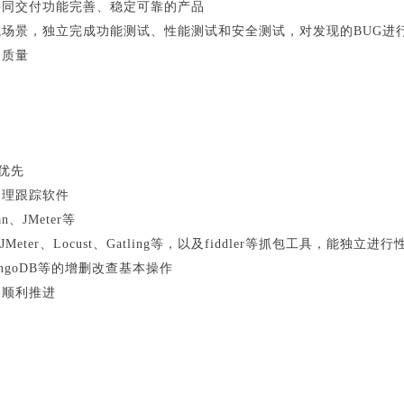
共同交付功能完善、稳定可靠的产品
试场景，独立完成功能测试、性能测试和安全测试，对发现的BUG进
和质量
言优先
管理跟踪软件
、JMeter等
ter、Locust、Gatling等，以及fiddler等抓包工具，能独立
MongoDB等的增删改查基本操作
的顺利推进