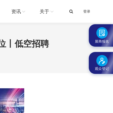
关于
登录
搜
资讯
关于
登录
搜
索：
索：
岗位丨低空招聘
展商报名
观众登记