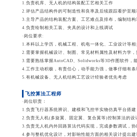
1.负责机库、无人机的结构装配工艺相关工作
2.评估产品结构件的可制造性和良率及后续跟踪看护至顺
3.主导产品的结构装配方案、工艺难点及排布，编制结
4.负责绘制相关工装、夹具的设计和上线调试
·岗位要求:
1.本科以上学历，机械工程、机电一体化、工业设计等相
2.需要掌握机械设计、制图、常见材料属性及材料力学
3.需要熟练掌握AutoCAD、Solidworks等3D作图
4.工作主动积极，有责任心，动手能力强，做事仔细有
5.有机械设备、无人机结构工艺设计经验者优先考虑
飞控算法工程师
·岗位职责：
1.负责飞行器系统辨识、建模和飞控半实物仿真平台搭建
2.负责无人机(多旋翼、固定翼、复合翼等)控制算法的
3.负责无人机内外回路算法代码实现，完成参数调试，
4.参与整机优化设计，对影响性能方面的相关设计提出