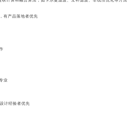
熟悉捷联计算和融合算法，如卡尔曼滤波、互补滤波、非线性优化等方法
验，有产品落地者优先
作
专业
软件设计经验者优先