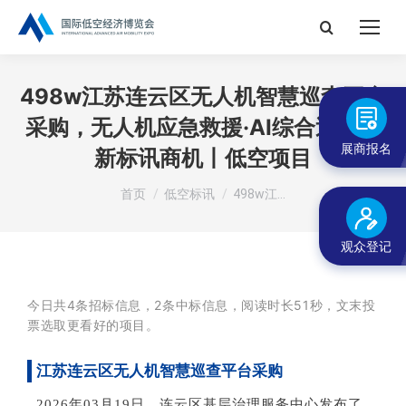
搜
索：
498w江苏连云区无人机智慧巡查平台
采购，无人机应急救援·AI综合巡查最
展商报名
新标讯商机丨低空项目
您在这里：
首页
低空标讯
498w江…
观众登记
今日共4条招标信息，2条中标信息，阅读时长51秒，
文末投
票选取更看好的项目。
江苏连云区无人机智慧巡查平台采购
2026年
03月
19日，
连云区基层治理服务中心
发布了