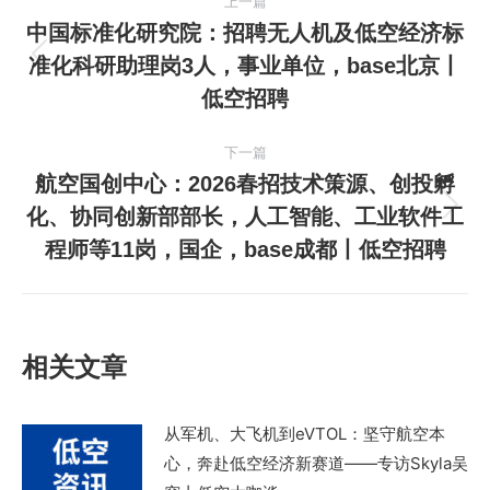
上一篇
章
中国标准化研究院：招聘无人机及低空经济标
准化科研助理岗3人，事业单位，base北京丨
上
导
低空招聘
一
航
篇
下一篇
文
航空国创中心：2026春招技术策源、创投孵
章：
化、协同创新部部长，人工智能、工业软件工
下
程师等11岗，国企，base成都丨低空招聘
一
篇
文
章：
相关文章
从军机、大飞机到eVTOL：坚守航空本
心，奔赴低空经济新赛道——专访Skyla吴