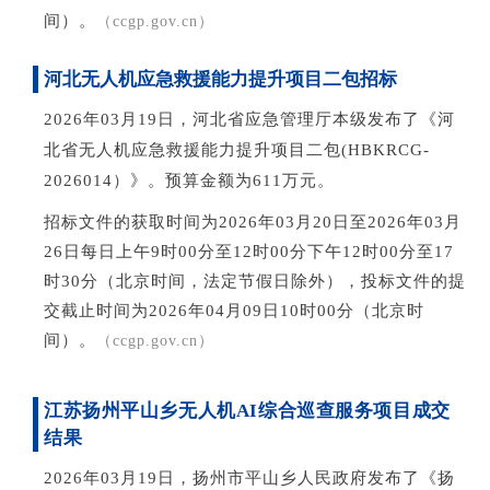
间
）。
（
cc
gp.gov.cn）
河北无人机应急救援能力提升项目二包招标
2026
年03月
19日，
河北省应急管理厅本级
发布了《
河
北省无人机应急救援能力提升项目二包
(
HBKRCG-
2026014
）》。预算金额为611万元。
招标文件的获取时间为
2026年03月20日至2026年03月
26日每日上午9时00分至12时00分下午12时00分至17
时30分（北京时间，法定节假日除外）
，投标文件的提
交截止时间为
2026年04月09日10时00分（北京时
间）
。
（cc
gp.gov.cn）
江苏扬州平山乡无人机AI综合巡查服务项目成交
结果
2026
年03月19
日，扬州市平山乡人民政府
发布了《
扬