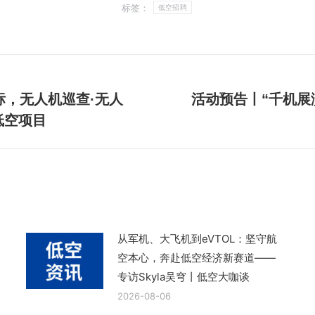
标签：
低空招聘
标，无人机巡查·无人
活动预告丨“千机展演
下
低空项目
一
篇
文
章：
从军机、大飞机到eVTOL：坚守航
空本心，奔赴低空经济新赛道——
专访Skyla吴穹丨低空大咖谈
2026-08-06