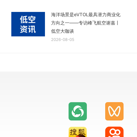
海洋场景是eVTOL最具潜力商业化
方向之一——专访峰飞航空谢嘉丨
低空大咖谈
2026-08-05