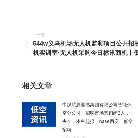
文
上一篇
章
544w义乌机场无人机监测项目公开招
上
机实训室·无人机采购今日标讯商机丨
导
一
篇
航
文
章：
相关文章
中煤航测遥感集团有限公司智能低
空分公司：招聘市场营销岗2人，
央企，本科起报，base西安丨低空
招聘