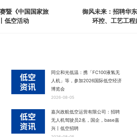
大赛暨《中国国家旅
御风未来：招聘华
下
启丨低空活动
环控、工艺工程师
一
篇
文
章：
同尘和光低温：携「FC100液氢无
人机」等，参加2026国际低空经济
博览会
2026-08-05
嘉兴政航低空运营有限公司：招聘
无人机驾驶员2名，国企，base嘉
兴丨低空招聘
2026-08-05