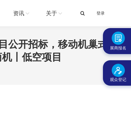
关于
登录
搜
资讯
关于
登录
搜
索：
索：
项目公开招标，移动机巢式
展商报名
商机丨低空项目
观众登记