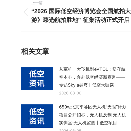
上一篇
章
“2026 国际低空经济博览会全国航拍
上
游》臻选航拍胜地” 征集活动正式开
导
一
篇
航
文
章：
相关文章
从军机、大飞机到eVTOL：坚守航
空本心，奔赴低空经济新赛道——
专访Skyla吴穹丨低空大咖谈
2026-08-06
659w北京平谷区无人机“天眼”计划
项目公开招标，无人机反制·无人机
实训室·无人机监测丨低空项目
2026-08-05