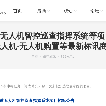
页
展商
观众
论坛
资讯
首页
展商
观众
论坛
EXPO
道无人机智控巡查指挥系统等
无人机·无人机购置等最新标讯
您在这里：
首页
低空标讯
666w广…
，2条中标信息，阅读时长51秒，
文末投票选取更看好的项目。
道无人机智控巡查指挥系统项目招标公告