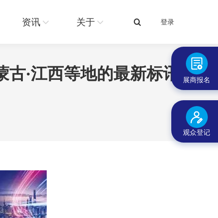
关于
登录
搜
资讯
关于
登录
搜
索：
索：
蒙古·江西等地的最新标讯
展商报名
观众登记