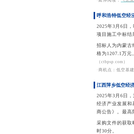
·延伸阅读
：
《北
呼和浩特低空经
2025年3月
项目施工中标结
招标人为内蒙古
格为1207.1万元
（ctbpsp.com）
·商机点：低空基
江西萍乡低空经
2025年3月
经济产业发展和基
商公告》。最高限
采购文件的获取时
时30分。