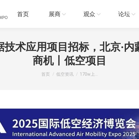
页
展商
观众
论坛
资讯
首页
展商
观众
论坛
EXPO
数据技术应用项目招标，北京·内
商机丨低空项目
您在这里：
首页
低空资讯
170w上…