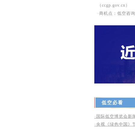
（ccgp.gov.cn）
·商机点：低空咨
低空必看
·国际低空博览会新
·央视《绿色中国》