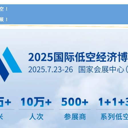
空！
展！