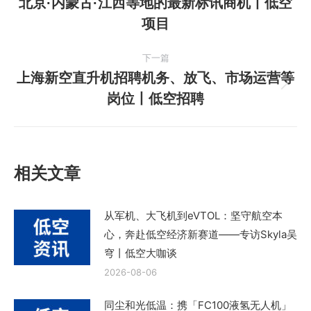
北京·内蒙古·江西等地的最新标讯商机丨低空
上
导
项目
一
航
篇
下一篇
文
上海新空直升机招聘机务、放飞、市场运营等
章：
下
岗位丨低空招聘
一
篇
文
章：
相关文章
从军机、大飞机到eVTOL：坚守航空本
心，奔赴低空经济新赛道——专访Skyla吴
穹丨低空大咖谈
2026-08-06
同尘和光低温：携「FC100液氢无人机」