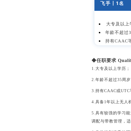
飞手
丨
1名
大专及以上
年龄不超过3
持有CAA
◆任职要求 Qualifi
1.大专及以上学历；
2.
年龄不超过
35
周岁
3
.
持有CAAC或UT
4.
具备1年以上无人
5.
具有较强的学习能
调配与带教管理，适