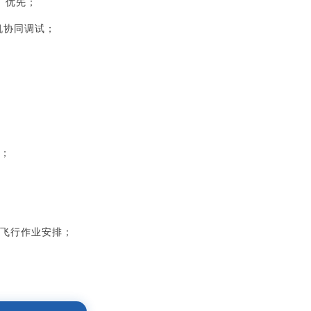
）
优先；
机协
同调试；
；
飞行
作业安排；