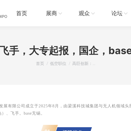
页
展商
观众
论坛
资讯
首页
展商
观众
论坛
EXPO
飞手，大专起报，国企，bas
您在这里：
首页
低空职位
高巨创新：…
技发展有限公司成立于2025年8月，由梁溪科技城集团与无人机领域
）、飞手。base无锡。