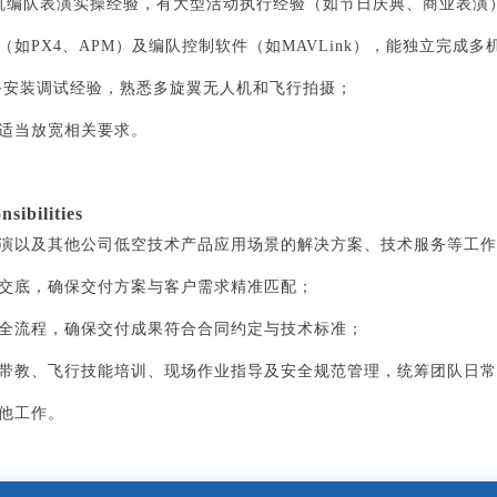
人机编队表演实操经验，有
大型活动执行经验（如节日庆典、商业表演
（如PX4、APM）及编队
控制软件（如
MAVLink
），能独立完成多
设备安装调试经验，熟悉多
旋翼无人机和飞行拍摄；
可适当放宽相关要求。
bilities
表演以及其他公司低空技术
产品应用场景的解决方案、技术服务等工作
术交底，确保交付方案与客
户需求精准匹配；
付全流程，确保交付成果符
合合同约定与技术标准；
操带教、飞行技能培训、现
场作业指导及安全规范管理，统筹团队日常
其他工作。