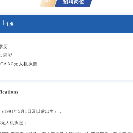
01
招聘岗位
）
丨
1名
学历
5周岁
CAAC无人机执照
cations
（
1991
年
5
月
1
日及以后出
生）；
AC无人机执照；