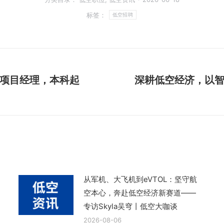
标签：
低空招聘
项目经理，本科起
深耕低空经济，以
下
一
篇
文
章：
从军机、大飞机到eVTOL：坚守航
空本心，奔赴低空经济新赛道——
专访Skyla吴穹丨低空大咖谈
2026-08-06