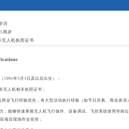
学历
5周岁
C等无人机执照证书
cations
（
1991
年
5
月
1
日及以后出
生）；
C等无人机相关执照证书；
机商业飞行经验优先，有大型活动执行经验（如节日庆典、商业表演
力，能够快速掌握无人机飞行操作、设备调试、飞控系统使用等岗位
应项目现场作业安排；