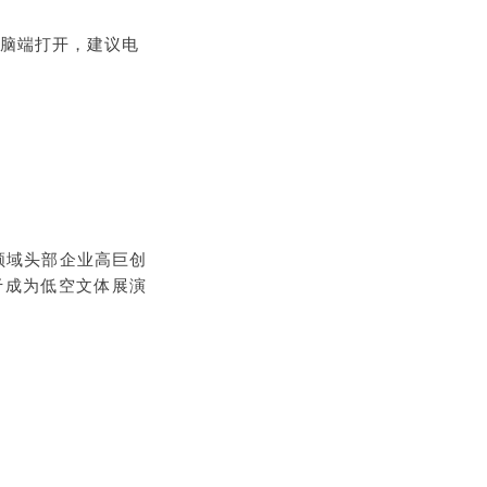
制网址至电脑端打开，建议电
机领域头部企业高巨创
于成为低空文体展演