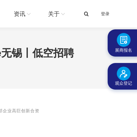
关于
登录
搜
资讯
关于
登录
搜
索：
索：
e无锡丨低空招聘
展商报名
观众登记
头部企业高巨创新合资