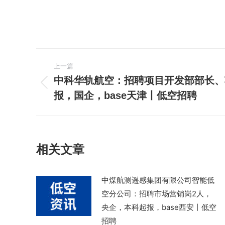
文
上一篇
章
中科华轨航空：招聘项目开发部部长、
上
报，国企，base天津丨低空招聘
导
一
篇
航
文
章：
相关文章
中煤航测遥感集团有限公司智能低
空分公司：招聘市场营销岗2人，
央企，本科起报，base西安丨低空
招聘