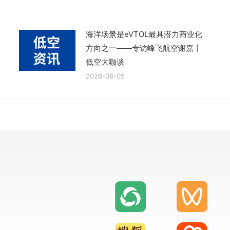
海洋场景是eVTOL最具潜力商业化
方向之一——专访峰飞航空谢嘉丨
低空大咖谈
2026-08-05