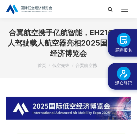
搜
索：
合翼航空携手亿航智能，EH216-S无
人驾驶载人航空器亮相2025国际低空
展商报名
经济博览会
您在这里：
首页
低空先锋
合翼航空携…
观众登记