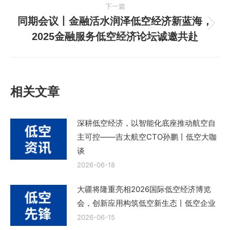
篇
航
下一篇
文
同期会议丨金融活水润泽低空经济新蓝海，
章：
下
2025金融服务低空经济论坛诚邀共赴
一
篇
文
章：
相关文章
深耕低空经济，以智能化底座推动航空自
主可控——吉太航空CTO孙鹏丨低空大咖
谈
2026-06-18
大疆将隆重亮相2026国际低空经济博览
会，创新应用构筑低空新生态丨低空企业
2026-06-15