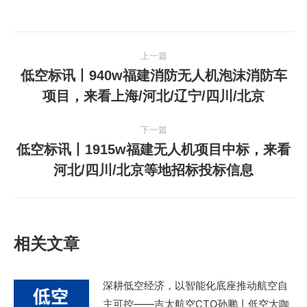
文
上一篇
章
低空标讯丨940w福建消防无人机泡沫消防车
上
项目，来看上海/河北/辽宁/四川/北京
导
一
篇
航
下一篇
文
低空标讯丨1915w福建无人机项目中标，来看
章：
下
河北/四川/北京等地招标投标信息
一
篇
文
章：
相关文章
深耕低空经济，以智能化底座推动航空自
主可控——吉太航空CTO孙鹏丨低空大咖