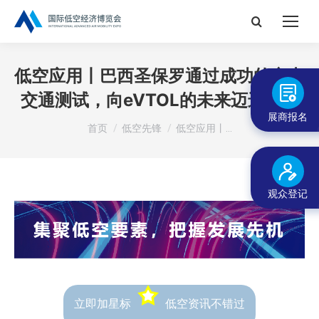
搜
索：
低空应用丨巴西圣保罗通过成功的空中
交通测试，向eVTOL的未来迈进一步
展商报名
您在这里：
首页
低空先锋
低空应用丨…
观众登记
立即加星标
低空资讯不错过