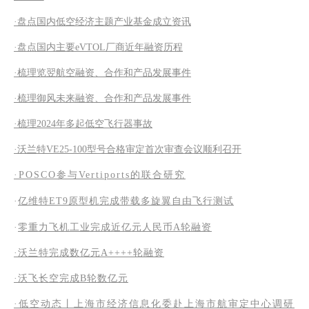
·盘点国内低空经济主题产业基金成立资讯
·盘点国内主要eVTOL厂商近年融资历程
·梳理览翌航空融资、合作和产品发展事件
·梳理御风未来融资、合作和产品发展事件
·梳理2024年多起低空飞行器事故
·沃兰特VE25-100型号合格审定首次审查会议顺利召开
·POSCO参与Vertiports的联合研究
·
亿维特ET9原型机完成带载多旋翼自由飞行测试
·
零重力飞机工业完成近亿元人民币A轮融资
·沃兰特完成数亿元A++++轮融资
·沃飞长空完成B轮数亿元
·低空动态丨上海市经济信息化委赴上海市航审定中心调研