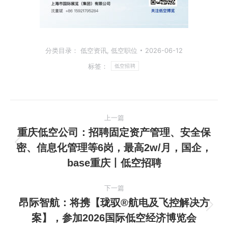
分类目录：
低空资讯
,
低空职位
2026-06-12
标签：
低空招聘
文
上一篇
章
重庆低空公司：招聘固定资产管理、安全保
密、信息化管理等6岗，最高2w/月，国企，
上
导
base重庆丨低空招聘
一
航
篇
下一篇
文
昂际智航：将携【珑驭®航电及飞控解决方
章：
下
案】，参加2026国际低空经济博览会
一