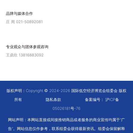
品牌与媒体合作
庄 周 021-50892081
专业观众与团体参观咨询
王鼎欣 13816883092
版权声明：Copyright
2024-2026 国际低空经济博览会组委会 版权
所有
隐私条款
备案编号：
沪ICP备
05026181号-76
网站声明：本网站直接或间接推销商品或者服务的商业宣传均属于“广
告”。网站信息仅作参考，联系组委会获得最新资讯。组委会保留解释