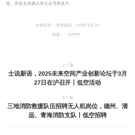
览。并在文末插入本公众号的名片。
分类目录：
低空职位
2025-03-22
标签：
低空招聘
文
上一篇
章
士说新语，2025未来空间产业创新论坛于3月
上
27日在沪召开丨低空活动
导
一
篇
航
下一篇
文
三地消防救援队伍招聘无人机岗位，德州、清
章：
下
远、青海消防支队丨低空招聘
一
篇