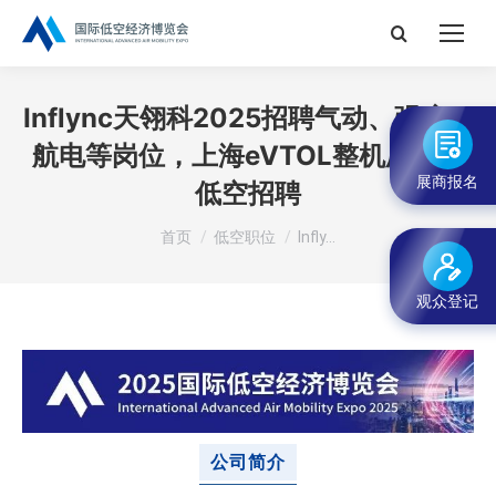
搜
索：
Inflync天翎科2025招聘气动、强度、
航电等岗位，上海eVTOL整机厂商丨
展商报名
低空招聘
您在这里：
首页
低空职位
Infly…
观众登记
公司简介