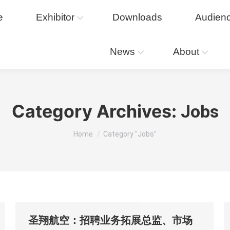
e
Exhibitor
Exhibitor
Downloads
Downloads
Audience
Audien
News
News
About
About
Category Archives:
Jobs
You are here:
Home
Category "Jobs"
圣翔航空：招聘业务拓展总监、市场