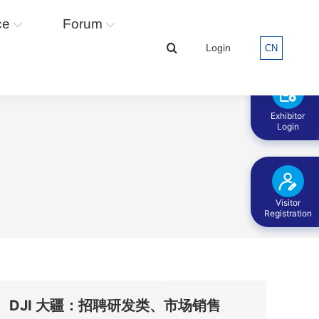
ce
Forum
Forum
Login
Login
CN
CN
Search:
Search:
Exhibitor
Login
Visitor
Registration
DJI 大疆：招聘研发类、市场销售